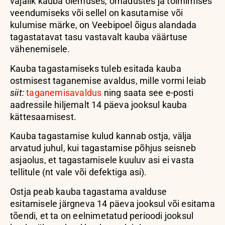
vajalik kauba olemuses, omadustes ja toimimises
veendumiseks või sellel on kasutamise või
kulumise märke, on Veebipoel õigus alandada
tagastatavat tasu vastavalt kauba väärtuse
vähenemisele.
Kauba tagastamiseks tuleb esitada kauba
ostmisest taganemise avaldus, mille vormi leiab
siit:
taganemisavaldus
ning saata see e-posti
aadressile hiljemalt 14 päeva jooksul kauba
kättesaamisest.
Kauba tagastamise kulud kannab ostja, välja
arvatud juhul, kui tagastamise põhjus seisneb
asjaolus, et tagastamisele kuuluv asi ei vasta
tellitule (nt vale või defektiga asi).
Ostja peab kauba tagastama avalduse
esitamisele järgneva 14 päeva jooksul või esitama
tõendi, et ta on eelnimetatud perioodi jooksul