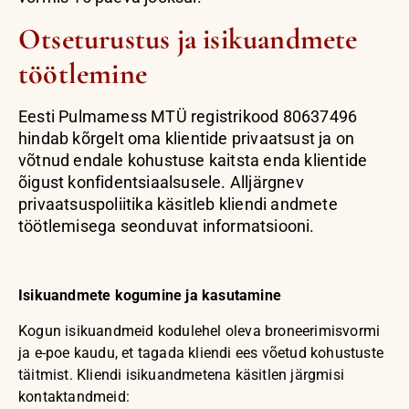
Otseturustus ja isikuandmete
töötlemine
Eesti Pulmamess MTÜ registrikood 80637496
hindab kõrgelt oma klientide privaatsust ja on
võtnud endale kohustuse kaitsta enda klientide
õigust konfidentsiaalsusele. Alljärgnev
privaatsuspoliitika käsitleb kliendi andmete
töötlemisega seonduvat informatsiooni.
Isikuandmete kogumine ja kasutamine
Kogun isikuandmeid kodulehel oleva broneerimisvormi
ja e-poe kaudu, et tagada kliendi ees võetud kohustuste
täitmist. Kliendi isikuandmetena käsitlen järgmisi
kontaktandmeid: