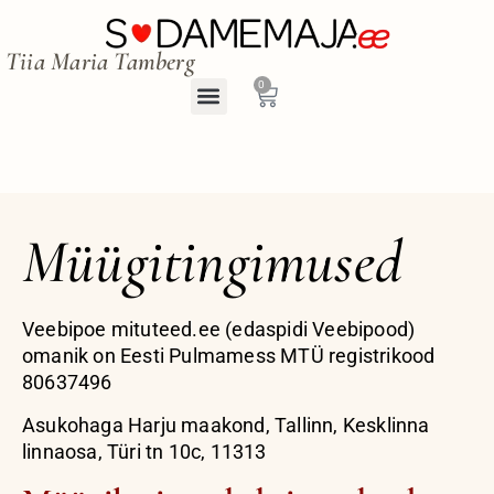
Tiia Maria Tamberg
0
Müügitingimused
Veebipoe mituteed.ee (edaspidi Veebipood)
omanik on Eesti Pulmamess MTÜ registrikood
80637496
Asukohaga Harju maakond, Tallinn, Kesklinna
linnaosa, Türi tn 10c, 11313