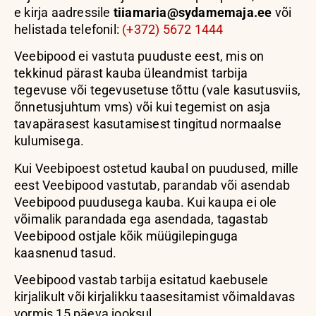
e
kirja aadressile
tiiamaria@sydamemaja.ee
või
helistada telefonil:
(+372) 5672 1444
Veebipood ei vastuta puuduste eest, mis on
tekkinud pärast kauba üleandmist tarbija
tegevuse või tegevusetuse tõttu (vale kasutusviis,
õnnetusjuhtum vms) või kui tegemist on asja
tavapärasest kasutamisest tingitud normaalse
kulumisega.
Kui Veebipoest ostetud kaubal on puudused, mille
eest Veebipood vastutab, parandab või asendab
Veebipood puudusega kauba. Kui kaupa ei ole
võimalik parandada ega asendada, tagastab
Veebipood ostjale kõik müügilepinguga
kaasnenud tasud.
Veebipood vastab tarbija esitatud kaebusele
kirjalikult või kirjalikku taasesitamist võimaldavas
vormis 15 päeva jooksul.