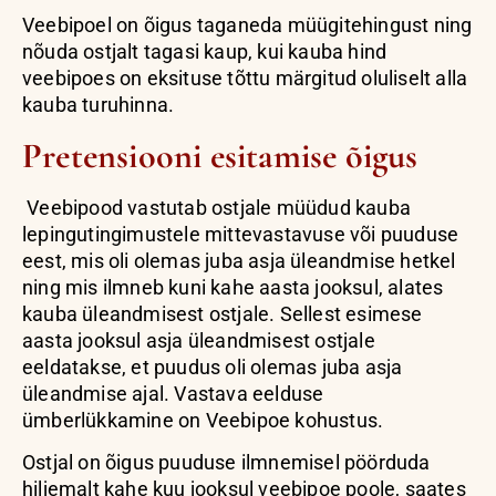
Veebipoel on õigus taganeda müügitehingust ning
nõuda ostjalt tagasi kaup, kui kauba hind
veebipoes on eksituse tõttu märgitud oluliselt alla
kauba turuhinna.
Pretensiooni esitamise õigus
Veebipood vastutab ostjale müüdud kauba
lepingutingimustele mittevastavuse või puuduse
eest, mis oli olemas juba asja üleandmise hetkel
ning mis ilmneb kuni kahe aasta jooksul, alates
kauba üleandmisest ostjale. Sellest esimese
aasta jooksul asja üleandmisest ostjale
eeldatakse, et
puudus oli olemas juba asja
üleandmise ajal. Vastava eelduse
ümberlükkamine on Veebipoe kohustus.
Ostjal on õigus puuduse ilmnemisel pöörduda
hiljemalt kahe kuu jooksul veebipoe poole, saates