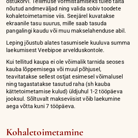
ostukorvi. Tellimuse vormistamiseks tuleb täita
nõutud andmeväljad ning valida sobiv toodete
kohaletoimetamise viis. Seejärel kuvatakse
ekraanile tasu suurus, mille saab tasuda
pangalingi kaudu või muu makselahenduse abil.
Leping jõustub alates tasumisele kuuluva summa
laekumisest Veebipoe arvelduskontole.
Kui tellitud kaupa ei ole võimalik tarnida seoses
kauba lõppemisega või muul põhjusel,
teavitatakse sellest ostjat esimesel võimalusel
ning tagastatakse tasutud raha (sh kauba
kättetoimetamise kulud) üldjuhul 1-2 tööpäeva
jooksul. Sõltuvalt makseviisist võib laekumine
aega võtta kuni 7 tööpäeva.
Kohaletoimetamine