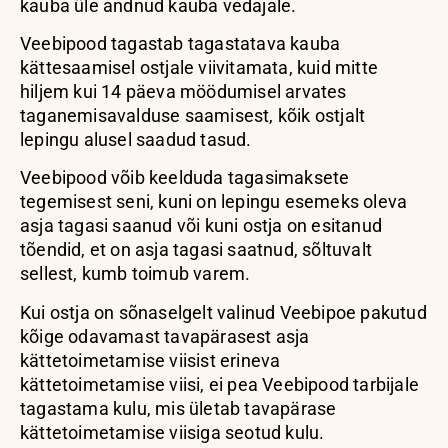
kauba üle andnud kauba vedajale.
Veebipood tagastab tagastatava kauba
kättesaamisel ostjale viivitamata, kuid mitte
hiljem kui 14 päeva möödumisel arvates
taganemisavalduse saamisest, kõik ostjalt
lepingu alusel saadud tasud.
Veebipood võib keelduda tagasimaksete
tegemisest seni, kuni on lepingu esemeks oleva
asja tagasi saanud või kuni ostja on esitanud
tõendid, et on asja tagasi saatnud, sõltuvalt
sellest, kumb toimub varem.
Kui ostja on sõnaselgelt valinud Veebipoe pakutud
kõige odavamast tavapärasest asja
kättetoimetamise viisist erineva
kättetoimetamise viisi, ei pea Veebipood tarbijale
tagastama kulu, mis ületab tavapärase
kättetoimetamise viisiga seotud kulu.