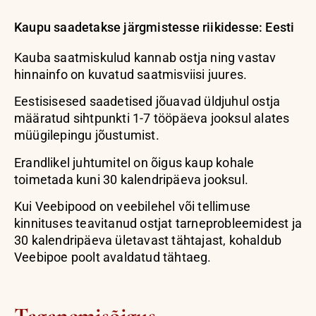
Kaupu saadetakse järgmistesse riikidesse: Eesti
Kauba saatmiskulud kannab ostja ning vastav
hinnainfo on kuvatud saatmisviisi juures.
Eestisisesed saadetised jõuavad üldjuhul ostja
määratud sihtpunkti 1-7 tööpäeva jooksul alates
müügilepingu jõustumist.
Erandlikel juhtumitel on õigus kaup kohale
toimetada kuni 30 kalendripäeva jooksul.
Kui Veebipood on veebilehel või tellimuse
kinnituses teavitanud ostjat tarneprobleemidest ja
30 kalendripäeva ületavast tähtajast, kohaldub
Veebipoe poolt avaldatud tähtaeg.
Taganemisõigus