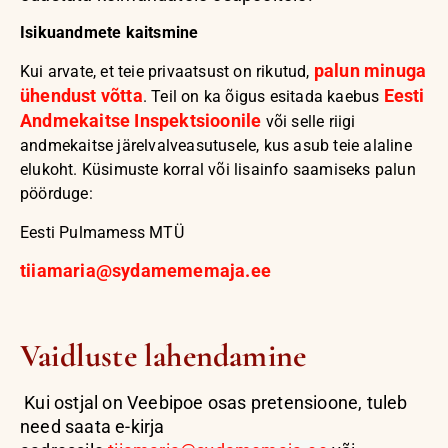
Isikuandmete kaitsmine
palun minuga
Kui arvate, et teie privaatsust on rikutud,
ühendust võtta
Eesti
. Teil on ka õigus esitada kaebus
Andmekaitse Inspektsioonile
või selle riigi
andmekaitse järelvalveasutusele, kus asub teie alaline
elukoht. Küsimuste korral või lisainfo saamiseks palun
pöörduge:
Eesti Pulmamess MTÜ
tiiamaria@sydamememaja.ee
Vaidluste lahendamine
Kui ostjal on Veebipoe osas pretensioone, tuleb
need saata e-kirja