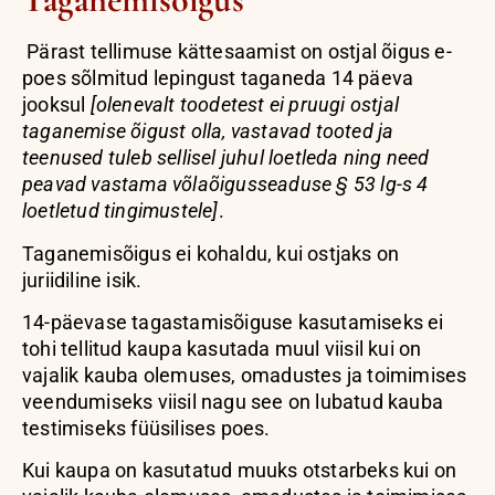
Pärast tellimuse kättesaamist on ostjal õigus e-
poes sõlmitud lepingust taganeda 14 päeva
jooksul
[olenevalt toodetest ei pruugi ostjal
taganemise õigust olla, vastavad tooted ja
teenused tuleb sellisel juhul loetleda ning need
peavad vastama võlaõigusseaduse § 53 lg-s 4
loetletud tingimustele]
.
Taganemisõigus ei kohaldu, kui ostjaks on
juriidiline isik.
14-päevase tagastamisõiguse kasutamiseks ei
tohi tellitud kaupa kasutada muul viisil kui on
vajalik kauba olemuses, omadustes ja toimimises
veendumiseks viisil nagu see on lubatud kauba
testimiseks füüsilises poes.
Kui kaupa on kasutatud muuks otstarbeks kui on