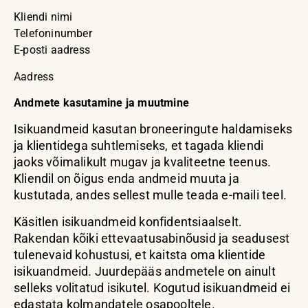
Kliendi nimi
Telefoninumber
E-posti aadress
Aadress
Andmete kasutamine ja muutmine
Isikuandmeid kasutan broneeringute haldamiseks
ja klientidega suhtlemiseks, et tagada kliendi
jaoks võimalikult mugav ja kvaliteetne teenus.
Kliendil on õigus enda andmeid muuta ja
kustutada, andes sellest mulle teada e-maili teel.
Käsitlen isikuandmeid konfidentsiaalselt.
Rakendan kõiki ettevaatusabinõusid ja seadusest
tulenevaid kohustusi, et kaitsta oma klientide
isikuandmeid. Juurdepääs andmetele on ainult
selleks volitatud isikutel. Kogutud isikuandmeid ei
edastata kolmandatele osapooltele.