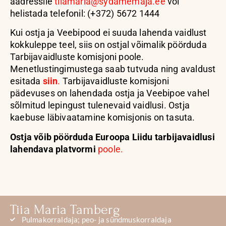
aadressile
tiiamaria@sydamemaja.ee
või
helistada telefonil: (+372) 5672 1444
Kui ostja ja Veebipood ei suuda lahenda vaidlust
kokkuleppe teel, siis on ostjal võimalik pöörduda
Tarbijavaidluste komisjoni poole.
Menetlustingimustega saab tutvuda ning avaldust
esitada
siin
.
Tarbijavaidluste komisjoni
pädevuses on lahendada ostja ja Veebipoe vahel
sõlmitud lepingust tulenevaid vaidlusi. Ostja
kaebuse läbivaatamine komisjonis on tasuta.
Ostja võib pöörduda Euroopa Liidu tarbijavaidlusi
lahendava platvormi
poole.
Tiia Maria Tamberg
Pulmakorraldaja; peo- ja sündmuskorraldaja