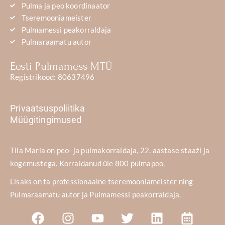
Pulma ja peo koordinaator
Tseremooniameister
Pulmamessi peakorraldaja
Pulmaraamatu autor
Eesti Pulmamess MTÜ
Registrikood: 80637496
Privaatsuspoliitika
Müügitingimused
Tiia Maria on peo- ja pulmakorraldaja, 22. aastase staaži ja
kogemustega. Korraldanud üle 800 pulmapeo.
Lisaks on ta professionaalne tseremooniameister ning
Pulmaraamatu autor ja Pulmamessi peakorraldaja.